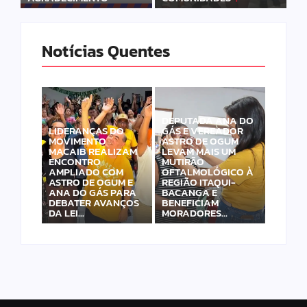
Notícias Quentes
DEPUTADA ANA DO
LIDERANÇAS DO
GÁS E VEREADOR
MOVIMENTO
ASTRO DE OGUM
MACAIB REALIZAM
LEVAM MAIS UM
ENCONTRO
MUTIRÃO
AMPLIADO COM
OFTALMOLÓGICO À
ASTRO DE OGUM E
REGIÃO ITAQUI-
ANA DO GÁS PARA
BACANGA E
DEBATER AVANÇOS
BENEFICIAM
DA LEI…
MORADORES…