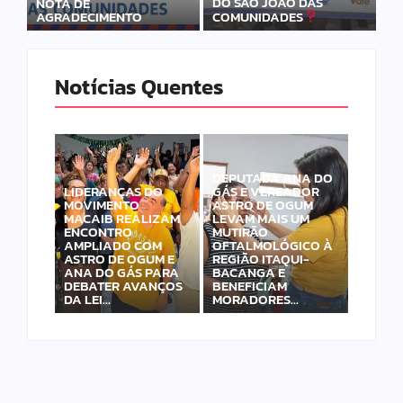
DO SÃO JOÃO DAS
NOTA DE
AGRADECIMENTO
COMUNIDADES
Notícias Quentes
DEPUTADA ANA DO
LIDERANÇAS DO
GÁS E VEREADOR
MOVIMENTO
ASTRO DE OGUM
MACAIB REALIZAM
LEVAM MAIS UM
ENCONTRO
MUTIRÃO
AMPLIADO COM
OFTALMOLÓGICO À
ASTRO DE OGUM E
REGIÃO ITAQUI-
ANA DO GÁS PARA
BACANGA E
DEBATER AVANÇOS
BENEFICIAM
DA LEI…
MORADORES…