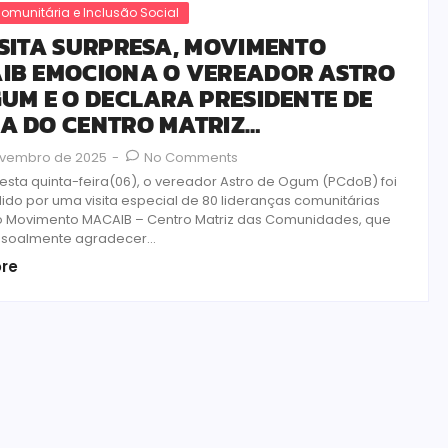
Comunitária e Inclusão Social
ISITA SURPRESA, MOVIMENTO
IB EMOCIONA O VEREADOR ASTRO
UM E O DECLARA PRESIDENTE DE
A DO CENTRO MATRIZ…
ovembro de 2025
-
No Comments
desta quinta-feira(06), o vereador Astro de Ogum (PCdoB) foi
ido por uma visita especial de 80 lideranças comunitárias
o Movimento MACAIB – Centro Matriz das Comunidades, que
soalmente agradecer...
re