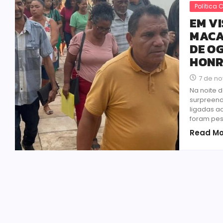
Política 
EM V
MACA
DE OG
HONR
7 de n
Na noite 
surpreend
ligadas a
foram pes
Read Mo