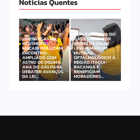
Notícias Quentes
DEPUTADA ANA DO
LIDERANÇAS DO
GÁS E VEREADOR
MOVIMENTO
ASTRO DE OGUM
MACAIB REALIZAM
LEVAM MAIS UM
ENCONTRO
MUTIRÃO
AMPLIADO COM
OFTALMOLÓGICO À
ASTRO DE OGUM E
REGIÃO ITAQUI-
ANA DO GÁS PARA
BACANGA E
DEBATER AVANÇOS
BENEFICIAM
DA LEI…
MORADORES…