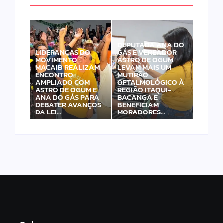
DEPUTADA ANA DO
LIDERANÇAS DO
GÁS E VEREADOR
MOVIMENTO
ASTRO DE OGUM
MACAIB REALIZAM
LEVAM MAIS UM
ENCONTRO
MUTIRÃO
AMPLIADO COM
OFTALMOLÓGICO À
ASTRO DE OGUM E
REGIÃO ITAQUI-
ANA DO GÁS PARA
BACANGA E
DEBATER AVANÇOS
BENEFICIAM
DA LEI…
MORADORES…