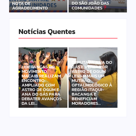
DO SÃO JOÃO DAS
NOTA DE
AGRADECIMENTO
COMUNIDADES
Notícias Quentes
DEPUTADA ANA DO
LIDERANÇAS DO
GÁS E VEREADOR
MOVIMENTO
ASTRO DE OGUM
MACAIB REALIZAM
LEVAM MAIS UM
ENCONTRO
MUTIRÃO
AMPLIADO COM
OFTALMOLÓGICO À
ASTRO DE OGUM E
REGIÃO ITAQUI-
ANA DO GÁS PARA
BACANGA E
DEBATER AVANÇOS
BENEFICIAM
DA LEI…
MORADORES…