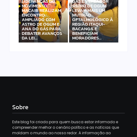
LIDERANÇAS DO
GÁS E VEREADOR
MOVIMENTO
ASTRO DE OGUM
MACAIB REALIZAM
LEVAM MAIS UM
ENCONTRO
MUTIRÃO
AMPLIADO COM
OFTALMOLÓGICO À
ASTRO DE OGUM E
REGIÃO ITAQUI-
ANA DO GÁS PARA
BACANGA E
DEBATER AVANÇOS
BENEFICIAM
DA LEI…
MORADORES…
Sobre
Este blog foi criado para quem busca estar informado e
compreender melhor o cenário político e as notícias que
moldam o mundo ao nosso redor. A informação ao