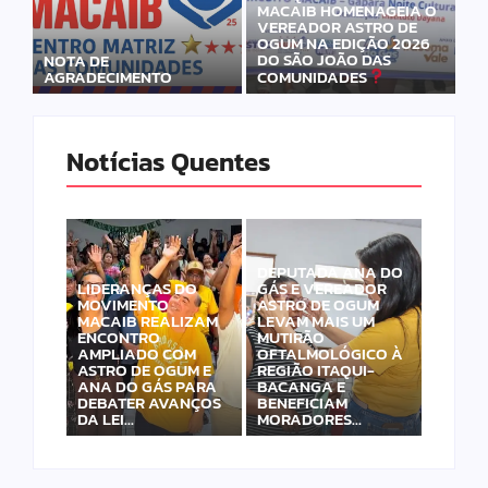
MACAIB HOMENAGEIA O
VEREADOR ASTRO DE
OGUM NA EDIÇÃO 2026
DO SÃO JOÃO DAS
NOTA DE
AGRADECIMENTO
COMUNIDADES
Notícias Quentes
DEPUTADA ANA DO
LIDERANÇAS DO
GÁS E VEREADOR
MOVIMENTO
ASTRO DE OGUM
MACAIB REALIZAM
LEVAM MAIS UM
ENCONTRO
MUTIRÃO
AMPLIADO COM
OFTALMOLÓGICO À
ASTRO DE OGUM E
REGIÃO ITAQUI-
ANA DO GÁS PARA
BACANGA E
DEBATER AVANÇOS
BENEFICIAM
DA LEI…
MORADORES…