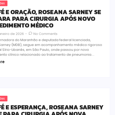
des
FÉ E ORAÇÃO, ROSEANA SARNEY SE
ARA PARA CIRURGIA APÓS NOVO
EDIMENTO MÉDICO
aneiro de 2026
-
No Comments
rnadora do Maranhão e deputada federal licenciada,
Sarney (MDB), segue em acompanhamento médico rigoroso
al Sírio-Libanês, em São Paulo, onde passou por novo
nto clínico relacionado ao tratamento de pneumonia....
re
des
FÉ E ESPERANÇA, ROSEANA SARNEY
E PARA CIRURGIA APÓS NOVA