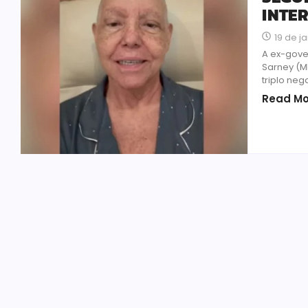
INTE
19 de j
A ex-gove
Sarney (M
triplo ne
Read Mo