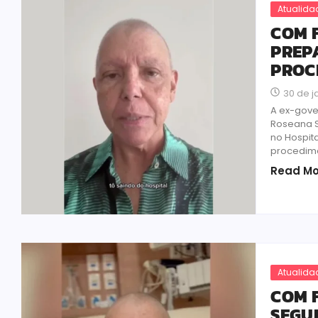
Atualida
COM 
PREP
PROC
30 de j
A ex-gove
Roseana 
no Hospit
procedime
Read Mo
Atualida
COM 
SEGU