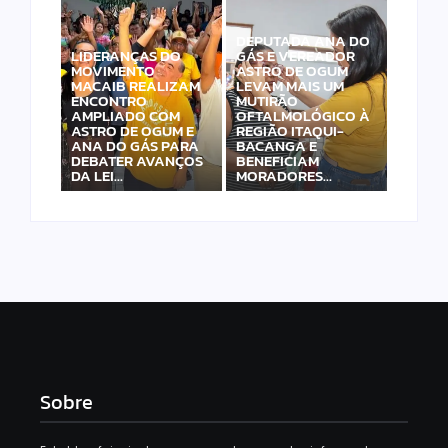
DEPUTADA ANA DO
LIDERANÇAS DO
GÁS E VEREADOR
MOVIMENTO
ASTRO DE OGUM
MACAIB REALIZAM
LEVAM MAIS UM
ENCONTRO
MUTIRÃO
AMPLIADO COM
OFTALMOLÓGICO À
ASTRO DE OGUM E
REGIÃO ITAQUI-
ANA DO GÁS PARA
BACANGA E
DEBATER AVANÇOS
BENEFICIAM
DA LEI…
MORADORES…
Sobre