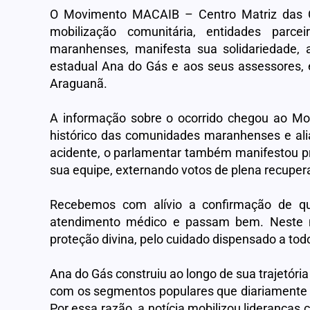
O Movimento MACAIB – Centro Matriz das C
mobilização comunitária, entidades parce
maranhenses, manifesta sua solidariedade, 
estadual Ana do Gás e aos seus assessores, 
Araguanã.
A informação sobre o ocorrido chegou ao M
histórico das comunidades maranhenses e ali
acidente, o parlamentar também manifestou pr
sua equipe, externando votos de plena recupera
Recebemos com alívio a confirmação de qu
atendimento médico e passam bem. Neste 
proteção divina, pelo cuidado dispensado a tod
Ana do Gás construiu ao longo de sua trajetór
com os segmentos populares que diariamente lu
Por essa razão, a notícia mobilizou lideranças