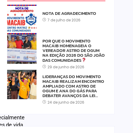
 redes de
NOTA DE AGRADECIMENTO
munidades
7 de julho de 2026
à deputada
nicípio de
POR QUE O MOVIMENTO
MACAIB HOMENAGEIA O
VEREADOR ASTRO DE OGUM
, parceiro
NA EDIÇÃO 2026 DO SÃO JOÃO
cimento do
DAS COMUNIDADES
putada e à
29 de junho de 2026
LIDERANÇAS DO MOVIMENTO
MACAIB REALIZAM ENCONTRO
AMPLIADO COM ASTRO DE
receberam
OGUM E ANA DO GÁS PARA
endo pela
DEBATER AVANÇOS DA LEI…
24 de junho de 2026
ecialmente
s de vida.
 regiões do