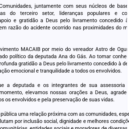
omunidades, juntamente com seus núcleos de base,
iras do terceiro setor, lideranças populares e co
apoio e gratidão a Deus pelo livramento concedido 
em razão do acidente ocorrido nas proximidades do mu
ovimento MACAIB por meio do vereador Astro de Ogum
ado político da deputada Ana do Gás. Ao tomar conhe
ofunda gratidão a Deus pelo livramento concedido à de
ção emocional e tranquilidade a todos os envolvidos.
e a deputada e os integrantes de sua assessoria 
momento, elevamos nossas orações a Deus, agradec
os os envolvidos e pela preservação de suas vidas.
ia pública uma relação próxima com as comunidades, esp
tam por inclusão social, dignidade e melhores condiçõe
 comunitárias, entidades sociais e moradores de diversas