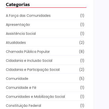
Categorias
ções mais
A Força das Comunidades
(1)
assessores
eus passos
Apresentação
(1)
Assistência Social
(1)
s lutas em
Atualidades
(2)
ade de vida
Chamada Pública Popular
(8)
o público,
Cidadania e Inclusão Social
(1)
Cidadania e Participação Social
(2)
sperança e
idário.
Comunidade
(5)
Comunidade e Fé
(1)
Matriz das
rande rede
Comunidades e Mobilização Social
(1)
Constituição Federal
(1)