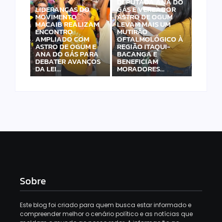
DEPUTADA ANA DO
LIDERANÇAS DO
GÁS E VEREADOR
MOVIMENTO
ASTRO DE OGUM
MACAIB REALIZAM
LEVAM MAIS UM
ENCONTRO
MUTIRÃO
AMPLIADO COM
OFTALMOLÓGICO À
ASTRO DE OGUM E
REGIÃO ITAQUI-
ANA DO GÁS PARA
BACANGA E
DEBATER AVANÇOS
BENEFICIAM
DA LEI…
MORADORES…
Sobre
Este blog foi criado para quem busca estar informado e
compreender melhor o cenário político e as notícias que