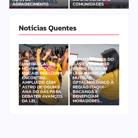
AGRADECIMENTO
COMUNIDADES
Notícias Quentes
DEPUTADA ANA DO
LIDERANÇAS DO
GÁS E VEREADOR
MOVIMENTO
ASTRO DE OGUM
MACAIB REALIZAM
LEVAM MAIS UM
ENCONTRO
MUTIRÃO
AMPLIADO COM
OFTALMOLÓGICO À
ASTRO DE OGUM E
REGIÃO ITAQUI-
ANA DO GÁS PARA
BACANGA E
DEBATER AVANÇOS
BENEFICIAM
DA LEI…
MORADORES…