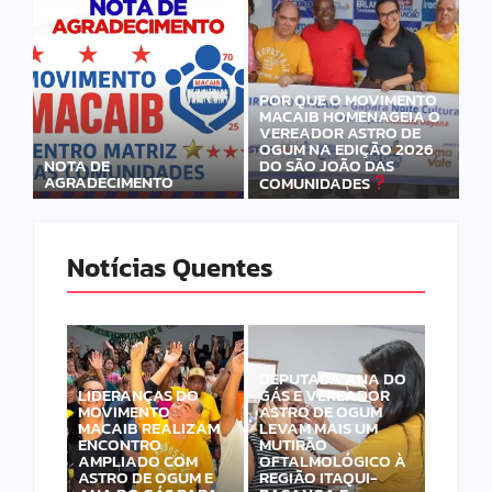
POR QUE O MOVIMENTO
MACAIB HOMENAGEIA O
VEREADOR ASTRO DE
OGUM NA EDIÇÃO 2026
DO SÃO JOÃO DAS
NOTA DE
AGRADECIMENTO
COMUNIDADES
Notícias Quentes
DEPUTADA ANA DO
LIDERANÇAS DO
GÁS E VEREADOR
MOVIMENTO
ASTRO DE OGUM
MACAIB REALIZAM
LEVAM MAIS UM
ENCONTRO
MUTIRÃO
AMPLIADO COM
OFTALMOLÓGICO À
ASTRO DE OGUM E
REGIÃO ITAQUI-