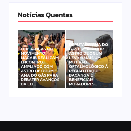
Notícias Quentes
DEPUTADA ANA DO
LIDERANÇAS DO
GÁS E VEREADOR
MOVIMENTO
ASTRO DE OGUM
MACAIB REALIZAM
LEVAM MAIS UM
ENCONTRO
MUTIRÃO
AMPLIADO COM
OFTALMOLÓGICO À
ASTRO DE OGUM E
REGIÃO ITAQUI-
ANA DO GÁS PARA
BACANGA E
DEBATER AVANÇOS
BENEFICIAM
DA LEI…
MORADORES…