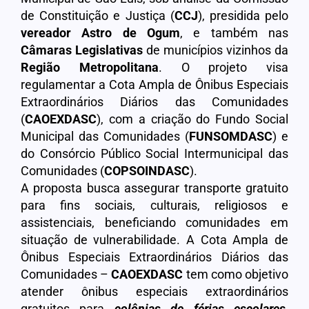
de Constituição e Justiça (
CCJ
), presidida pelo
vereador Astro de Ogum
, e também nas
Câmaras Legislativas
de municípios vizinhos da
Região Metropolitana
. O projeto visa
regulamentar a Cota Ampla de Ônibus Especiais
Extraordinários Diários das Comunidades
(
CAOEXDASC
), com a criação do Fundo Social
Municipal das Comunidades (
FUNSOMDASC
) e
do Consórcio Público Social Intermunicipal das
Comunidades (
COPSOINDASC
).
A proposta busca assegurar transporte gratuito
para fins sociais, culturais, religiosos e
assistenciais, beneficiando comunidades em
situação de vulnerabilidade. A Cota Ampla de
Ônibus Especiais Extraordinários Diários das
Comunidades –
CAOEXDASC
tem como objetivo
atender ônibus especiais extraordinários
gratuitos para
colônias de férias escolares
,