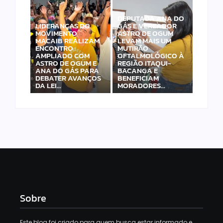
DEPUTADA ANA DO
LIDERANÇAS DO
GÁS E VEREADOR
MOVIMENTO
ASTRO DE OGUM
MACAIB REALIZAM
LEVAM MAIS UM
ENCONTRO
MUTIRÃO
AMPLIADO COM
OFTALMOLÓGICO À
ASTRO DE OGUM E
REGIÃO ITAQUI-
ANA DO GÁS PARA
BACANGA E
DEBATER AVANÇOS
BENEFICIAM
DA LEI…
MORADORES…
Sobre
Este blog foi criado para quem busca estar informado e