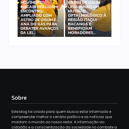
MOVIMENTO
ASTRO DE OGUM
MACAIB REALIZAM
LEVAM MAIS UM
ENCONTRO
MUTIRÃO
AMPLIADO COM
OFTALMOLÓGICO À
ASTRO DE OGUM E
REGIÃO ITAQUI-
ANA DO GÁS PARA
BACANGA E
DEBATER AVANÇOS
BENEFICIAM
DA LEI…
MORADORES…
Sobre
Este blog foi criado para quem busca estar informado e
compreender melhor o cenário político e as notícias que
moldam o mundo ao nosso redor. A informação ao
cidadão e a conscientização da sociedade no combate a