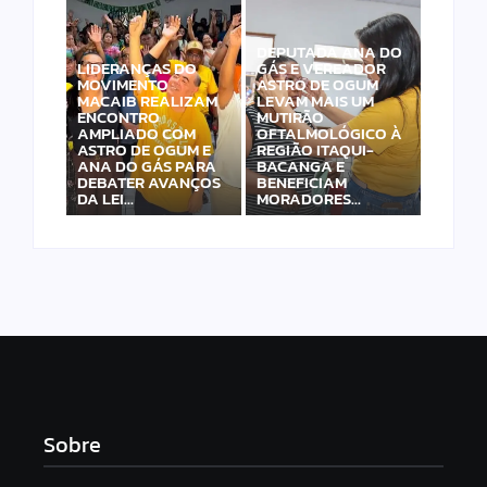
DEPUTADA ANA DO
LIDERANÇAS DO
GÁS E VEREADOR
MOVIMENTO
ASTRO DE OGUM
MACAIB REALIZAM
LEVAM MAIS UM
ENCONTRO
MUTIRÃO
AMPLIADO COM
OFTALMOLÓGICO À
ASTRO DE OGUM E
REGIÃO ITAQUI-
ANA DO GÁS PARA
BACANGA E
DEBATER AVANÇOS
BENEFICIAM
DA LEI…
MORADORES…
Sobre