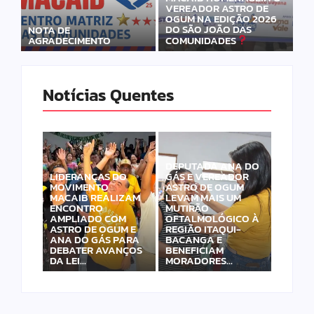
VEREADOR ASTRO DE
OGUM NA EDIÇÃO 2026
DO SÃO JOÃO DAS
NOTA DE
AGRADECIMENTO
COMUNIDADES
Notícias Quentes
DEPUTADA ANA DO
LIDERANÇAS DO
GÁS E VEREADOR
MOVIMENTO
ASTRO DE OGUM
MACAIB REALIZAM
LEVAM MAIS UM
ENCONTRO
MUTIRÃO
AMPLIADO COM
OFTALMOLÓGICO À
ASTRO DE OGUM E
REGIÃO ITAQUI-
ANA DO GÁS PARA
BACANGA E
DEBATER AVANÇOS
BENEFICIAM
DA LEI…
MORADORES…