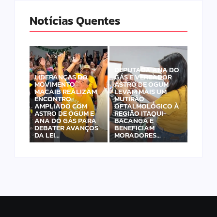
Notícias Quentes
DEPUTADA ANA DO
LIDERANÇAS DO
GÁS E VEREADOR
MOVIMENTO
ASTRO DE OGUM
MACAIB REALIZAM
LEVAM MAIS UM
ENCONTRO
MUTIRÃO
AMPLIADO COM
OFTALMOLÓGICO À
ASTRO DE OGUM E
REGIÃO ITAQUI-
ANA DO GÁS PARA
BACANGA E
DEBATER AVANÇOS
BENEFICIAM
DA LEI…
MORADORES…