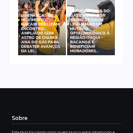
DEPUTADA ANA DO
LIDERANÇAS DO
GÁS E VEREADOR
MOVIMENTO
ASTRO DE OGUM
MACAIB REALIZAM
LEVAM MAIS UM
ENCONTRO
MUTIRÃO
AMPLIADO COM
OFTALMOLÓGICO À
ASTRO DE OGUM E
REGIÃO ITAQUI-
ANA DO GÁS PARA
BACANGA E
DEBATER AVANÇOS
BENEFICIAM
DA LEI…
MORADORES…
Sobre
Este blog foi criado para quem busca estar informado e