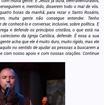
 com muita gente. E Jesus já dizia, bem-aventurados,
erseguirem e, mentindo, disserem todo o mal de vós.
quatro horas da manhã, para rezar o Santo Rosário,
em, muita gente não consegue entender. Tenho
e conhecê-lo e conversar, inclusive, sobre política. E
rega e defende os princípios cristãos, o que está na
 catecismo da Igreja Católica, defende. É essa a sua
gente acha que ele é muito duro, muito rígido, mas ele
a aquilo no sentido de ajudar as pessoas a buscarem a
nte com nosso apoio e com nossas orações. Continue