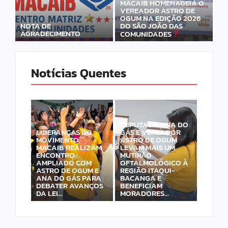
MACAIB HOMENAGEIA O
VEREADOR ASTRO DE
OGUM NA EDIÇÃO 2026
DO SÃO JOÃO DAS
NOTA DE
AGRADECIMENTO
COMUNIDADES
Notícias Quentes
DEPUTADA ANA DO
LIDERANÇAS DO
GÁS E VEREADOR
MOVIMENTO
ASTRO DE OGUM
MACAIB REALIZAM
LEVAM MAIS UM
ENCONTRO
MUTIRÃO
AMPLIADO COM
OFTALMOLÓGICO À
ASTRO DE OGUM E
REGIÃO ITAQUI-
ANA DO GÁS PARA
BACANGA E
DEBATER AVANÇOS
BENEFICIAM
DA LEI…
MORADORES…