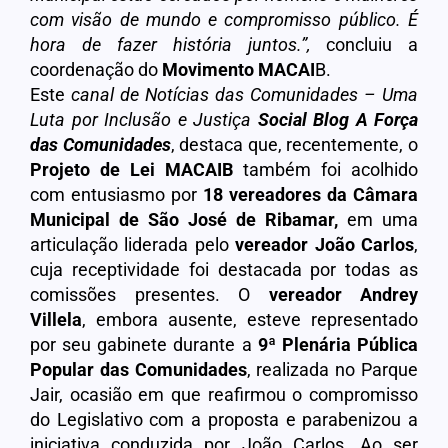
com visão de mundo e compromisso público. É
hora de fazer história juntos.”
,
concluiu a
coordenação do
Movimento MACAI
B.
Este
canal de Notícias das Comunidades – Uma
Luta por Inclusão e Justiça
Social Blog A Força
das Comunidades
, destaca que, recentemente, o
Projeto de Lei MACAIB
também foi acolhido
com entusiasmo por
18 vereadores da
Câmara
Municipal de São José de Ribamar
,
em uma
articulação liderada pelo
vereador
João Carlos
,
cuja receptividade foi destacada por todas as
comissões presentes. O
vereador
Andrey
Villela
, embora ausente, esteve representado
por seu gabinete durante a
9ª Plenária Pública
Popular das Comunidades
, realizada no Parque
Jair, ocasião em que reafirmou o compromisso
do Legislativo com a proposta e parabenizou a
iniciativa conduzida por João Carlos. Ao ser