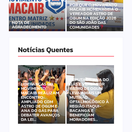
POR QUE O MOVIMENTO
MACAIB HOMENAGEIA O
VEREADOR ASTRO DE
OGUM NA EDIÇÃO 2026
DO SÃO JOÃO DAS
NOTA DE
AGRADECIMENTO
COMUNIDADES
Notícias Quentes
DEPUTADA ANA DO
LIDERANÇAS DO
GÁS E VEREADOR
MOVIMENTO
ASTRO DE OGUM
MACAIB REALIZAM
LEVAM MAIS UM
ENCONTRO
MUTIRÃO
AMPLIADO COM
OFTALMOLÓGICO À
ASTRO DE OGUM E
REGIÃO ITAQUI-
ANA DO GÁS PARA
BACANGA E
DEBATER AVANÇOS
BENEFICIAM
DA LEI…
MORADORES…