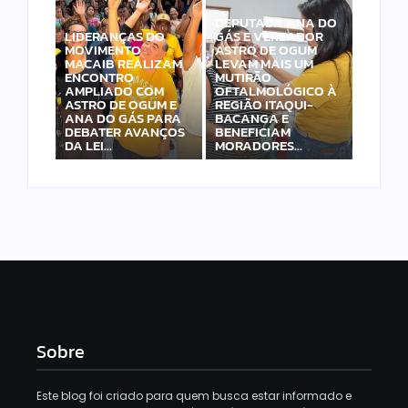
DEPUTADA ANA DO
LIDERANÇAS DO
GÁS E VEREADOR
MOVIMENTO
ASTRO DE OGUM
MACAIB REALIZAM
LEVAM MAIS UM
ENCONTRO
MUTIRÃO
AMPLIADO COM
OFTALMOLÓGICO À
ASTRO DE OGUM E
REGIÃO ITAQUI-
ANA DO GÁS PARA
BACANGA E
DEBATER AVANÇOS
BENEFICIAM
DA LEI…
MORADORES…
Sobre
Este blog foi criado para quem busca estar informado e