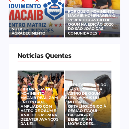
POR QUE O MOVIMENTO
MACAIB HOMENAGEIA O
VEREADOR ASTRO DE
OGUM NA EDIÇÃO 2026
DO SÃO JOÃO DAS
NOTA DE
AGRADECIMENTO
COMUNIDADES
Notícias Quentes
DEPUTADA ANA DO
LIDERANÇAS DO
GÁS E VEREADOR
MOVIMENTO
ASTRO DE OGUM
MACAIB REALIZAM
LEVAM MAIS UM
ENCONTRO
MUTIRÃO
AMPLIADO COM
OFTALMOLÓGICO À
ASTRO DE OGUM E
REGIÃO ITAQUI-
ANA DO GÁS PARA
BACANGA E
DEBATER AVANÇOS
BENEFICIAM
DA LEI…
MORADORES…