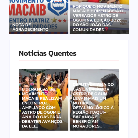
POR QUE O MOVIMENTO
MACAIB HOMENAGEIA O
VEREADOR ASTRO DE
OGUM NA EDIÇÃO 2026
DO SÃO JOÃO DAS
NOTA DE
AGRADECIMENTO
COMUNIDADES
Notícias Quentes
DEPUTADA ANA DO
LIDERANÇAS DO
GÁS E VEREADOR
MOVIMENTO
ASTRO DE OGUM
MACAIB REALIZAM
LEVAM MAIS UM
ENCONTRO
MUTIRÃO
AMPLIADO COM
OFTALMOLÓGICO À
ASTRO DE OGUM E
REGIÃO ITAQUI-
ANA DO GÁS PARA
BACANGA E
DEBATER AVANÇOS
BENEFICIAM
DA LEI…
MORADORES…