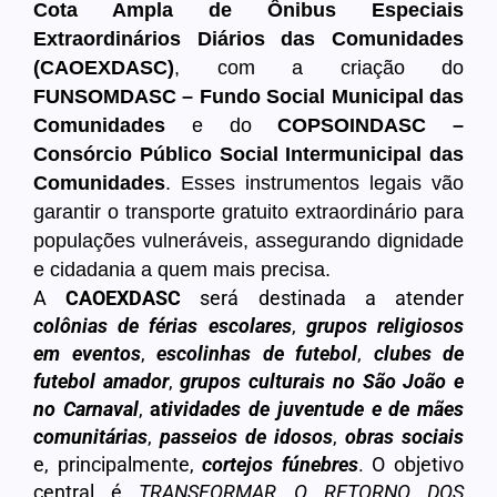
Cota Ampla de Ônibus Especiais
Extraordinários Diários das Comunidades
(CAOEXDASC)
, com a criação do
FUNSOMDASC – Fundo Social Municipal das
Comunidades
e do
COPSOINDASC –
Consórcio Público Social Intermunicipal das
Comunidades
. Esses instrumentos legais vão
garantir o transporte gratuito extraordinário para
populações vulneráveis, assegurando dignidade
e cidadania a quem mais precisa.
A
CAOEXDASC
será destinada a atender
colônias de férias escolares
,
grupos religiosos
em eventos
,
escolinhas de futebol
,
clubes de
futebol amador
,
grupos culturais no São João e
no Carnaval
,
a
t
ividades de juventude e de mães
comunitárias
,
passeios de idosos
,
obras sociais
e, principalmente,
cortejos fúnebres
. O objetivo
central é
TRANSFORMAR O RETORNO DOS