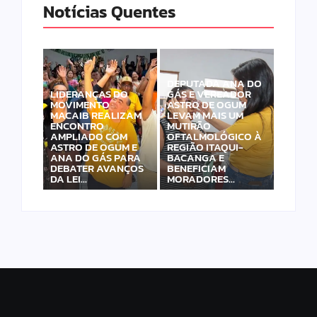
Notícias Quentes
DEPUTADA ANA DO
LIDERANÇAS DO
GÁS E VEREADOR
MOVIMENTO
ASTRO DE OGUM
MACAIB REALIZAM
LEVAM MAIS UM
ENCONTRO
MUTIRÃO
AMPLIADO COM
OFTALMOLÓGICO À
ASTRO DE OGUM E
REGIÃO ITAQUI-
ANA DO GÁS PARA
BACANGA E
DEBATER AVANÇOS
BENEFICIAM
DA LEI…
MORADORES…