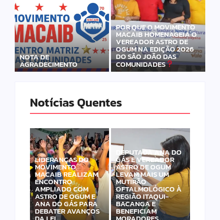
POR QUE O MOVIMENTO
MACAIB HOMENAGEIA O
VEREADOR ASTRO DE
OGUM NA EDIÇÃO 2026
DO SÃO JOÃO DAS
NOTA DE
AGRADECIMENTO
COMUNIDADES
Notícias Quentes
DEPUTADA ANA DO
LIDERANÇAS DO
GÁS E VEREADOR
MOVIMENTO
ASTRO DE OGUM
MACAIB REALIZAM
LEVAM MAIS UM
ENCONTRO
MUTIRÃO
AMPLIADO COM
OFTALMOLÓGICO À
ASTRO DE OGUM E
REGIÃO ITAQUI-
ANA DO GÁS PARA
BACANGA E
DEBATER AVANÇOS
BENEFICIAM
DA LEI…
MORADORES…