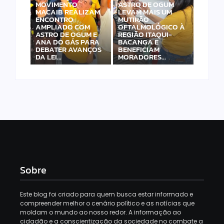
MOVIMENTO
ASTRO DE OGUM
MACAIB REALIZAM
LEVAM MAIS UM
ENCONTRO
MUTIRÃO
AMPLIADO COM
OFTALMOLÓGICO À
ASTRO DE OGUM E
REGIÃO ITAQUI-
ANA DO GÁS PARA
BACANGA E
DEBATER AVANÇOS
BENEFICIAM
DA LEI…
MORADORES…
Sobre
Este blog foi criado para quem busca estar informado e
compreender melhor o cenário político e as notícias que
moldam o mundo ao nosso redor. A informação ao
cidadão e a conscientização da sociedade no combate a