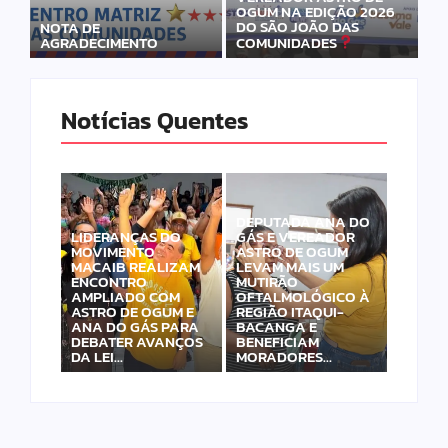
OGUM NA EDIÇÃO 2026
DO SÃO JOÃO DAS
NOTA DE
AGRADECIMENTO
COMUNIDADES
Notícias Quentes
DEPUTADA ANA DO
LIDERANÇAS DO
GÁS E VEREADOR
MOVIMENTO
ASTRO DE OGUM
MACAIB REALIZAM
LEVAM MAIS UM
ENCONTRO
MUTIRÃO
AMPLIADO COM
OFTALMOLÓGICO À
ASTRO DE OGUM E
REGIÃO ITAQUI-
ANA DO GÁS PARA
BACANGA E
DEBATER AVANÇOS
BENEFICIAM
DA LEI…
MORADORES…