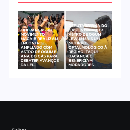
DEPUTADA ANA DO
LIDERANÇAS DO
GÁS E VEREADOR
MOVIMENTO
ASTRO DE OGUM
MACAIB REALIZAM
LEVAM MAIS UM
ENCONTRO
MUTIRÃO
AMPLIADO COM
OFTALMOLÓGICO À
ASTRO DE OGUM E
REGIÃO ITAQUI-
ANA DO GÁS PARA
BACANGA E
DEBATER AVANÇOS
BENEFICIAM
DA LEI…
MORADORES…