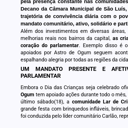
pela presença constante nas comunidade
Decano da Câmara Municipal de São Luís,
trajetória de convivência diária com o po
mandato comunitário, ativo, solidário e part
Além dos investimentos em diversas áreas, 
melhorias reais nos bairros da capital,
as cr
coração do parlamentar
. Exemplo disso é 
apoiados por Astro de Ogum seguem aco
espalhando alegria por todas as regiões da cid
UM MANDATO PRESENTE E AFETI
PARLAMENTAR
Embora o Dia das Crianças seja celebrado of
Ogum
tem apoiado ações durante todo o mês, l
último sábado(18), a
comunidade Lar de Cri
grande festa com brinquedos infláveis, brinca
foi conduzida pelo líder comunitário Carlão, re