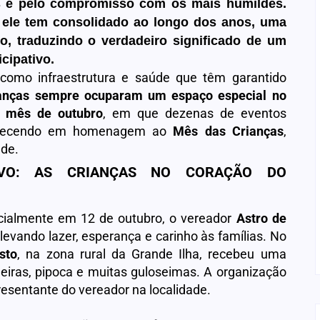
s e pelo compromisso com os mais humildes.
 ele tem consolidado ao longo dos anos, uma
vo, traduzindo o verdadeiro significado de um
icipativo.
como infraestrutura e saúde que têm garantido
ianças sempre ocuparam um espaço especial no
o
mês de outubro
, em que dezenas de eventos
ntecendo em homenagem ao
Mês das Crianças
,
ade.
VO: AS CRIANÇAS NO CORAÇÃO DO
icialmente em 12 de outubro, o vereador
Astro de
evando lazer, esperança e carinho às famílias. No
sto
, na zona rural da Grande Ilha, recebeu uma
deiras, pipoca e muitas guloseimas. A organização
presentante do vereador na localidade.