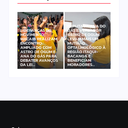
DEPUTADA ANA DO
LIDERANÇAS DO
GÁS E VEREADOR
MOVIMENTO
ASTRO DE OGUM
MACAIB REALIZAM
LEVAM MAIS UM
ENCONTRO
MUTIRÃO
AMPLIADO COM
OFTALMOLÓGICO À
ASTRO DE OGUM E
REGIÃO ITAQUI-
ANA DO GÁS PARA
BACANGA E
DEBATER AVANÇOS
BENEFICIAM
DA LEI…
MORADORES…