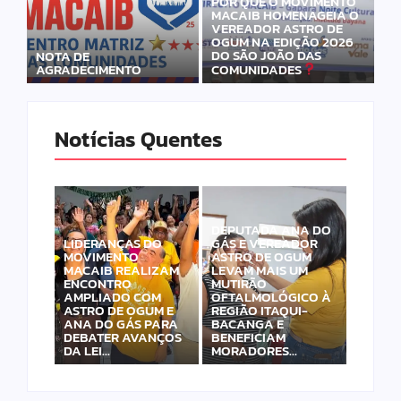
POR QUE O MOVIMENTO
MACAIB HOMENAGEIA O
VEREADOR ASTRO DE
OGUM NA EDIÇÃO 2026
DO SÃO JOÃO DAS
NOTA DE
AGRADECIMENTO
COMUNIDADES
Notícias Quentes
DEPUTADA ANA DO
LIDERANÇAS DO
GÁS E VEREADOR
MOVIMENTO
ASTRO DE OGUM
MACAIB REALIZAM
LEVAM MAIS UM
ENCONTRO
MUTIRÃO
AMPLIADO COM
OFTALMOLÓGICO À
ASTRO DE OGUM E
REGIÃO ITAQUI-
ANA DO GÁS PARA
BACANGA E
DEBATER AVANÇOS
BENEFICIAM
DA LEI…
MORADORES…