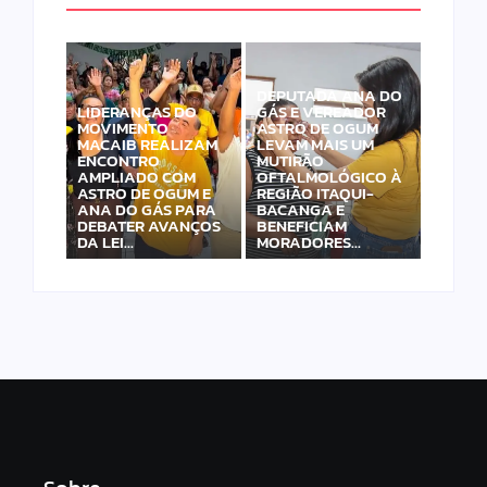
DEPUTADA ANA DO
LIDERANÇAS DO
GÁS E VEREADOR
MOVIMENTO
ASTRO DE OGUM
MACAIB REALIZAM
LEVAM MAIS UM
ENCONTRO
MUTIRÃO
AMPLIADO COM
OFTALMOLÓGICO À
ASTRO DE OGUM E
REGIÃO ITAQUI-
ANA DO GÁS PARA
BACANGA E
DEBATER AVANÇOS
BENEFICIAM
DA LEI…
MORADORES…