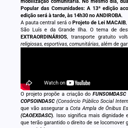
mobilização comunitária. No mesmo dia, dua
Popular das Comunidades: A 13ª edição aco
edição será à tarde, às 14h30 no ANDIROBA
.
A pauta central será o
Projeto de Lei MACAIB
São Luís e da Grande Ilha. O tema de de
EXTRAORDINÁRIOS
, transporte gratuito vo
religiosas, esportivas, comunitárias
, além de ga
O projeto propõe a criação do
FUNSOMDASC
COPSOINDASC
(Consórcio Público Social Inte
que vão assegurar a
Cota Ampla de Ônibus Es
(CAOEXDASC
)
. Isso significa mais dignidade
que terão garantido o direito de se locomove